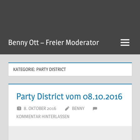
Zum
Inhalt
springen
Benny Ott – Freier Moderator
Menu
KATEGORIE:
PARTY DISTRICT
Party District vom 08.10.2016
8. OKTOBER 2016
BENNY
KOMMENTAR HINTERLASSEN