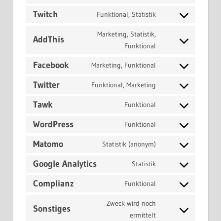
Consent
recaptcha
service
to
Twitch
Funktional, Statistik
vimeo
Consent
service
to
Marketing, Statistik,
soundcloud
AddThis
service
Consent
Funktional
twitch
to
Facebook
Marketing, Funktional
service
Consent
addthis
to
Twitter
Funktional, Marketing
Consent
service
to
Tawk
Funktional
facebook
Consent
service
to
WordPress
Funktional
twitter
Consent
service
to
Matomo
Statistik (anonym)
tawk
Consent
service
to
Google Analytics
Statistik
wordpress
Consent
service
to
Complianz
Funktional
matomo
Consent
service
to
Zweck wird noch
google-
Sonstiges
service
Consent
ermittelt
analytics