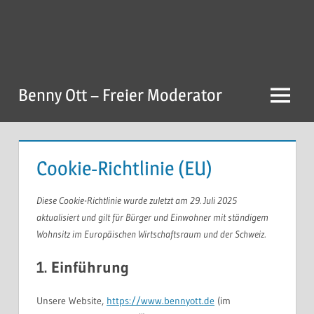
Zum
Inhalt
springen
Benny Ott – Freier Moderator
Menu
Cookie-Richtlinie (EU)
Diese Cookie-Richtlinie wurde zuletzt am 29. Juli 2025
aktualisiert und gilt für Bürger und Einwohner mit ständigem
Wohnsitz im Europäischen Wirtschaftsraum und der Schweiz.
1. Einführung
Unsere Website,
https://www.bennyott.de
(im