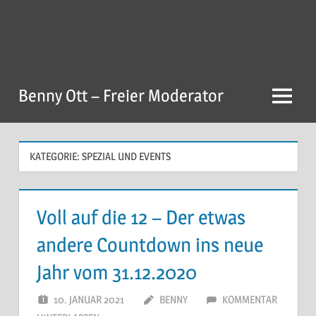
Zum
Inhalt
springen
Benny Ott – Freier Moderator
Menu
KATEGORIE:
SPEZIAL UND EVENTS
Voll auf die 12 – Der etwas
andere Countdown ins neue
Jahr vom 31.12.2020
10. JANUAR 2021
BENNY
KOMMENTAR