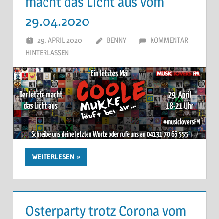
macht das Licht aus vom
29.04.2020
29. APRIL 2020
BENNY
KOMMENTAR
HINTERLASSEN
WEITERLESEN
Osterparty trotz Corona vom