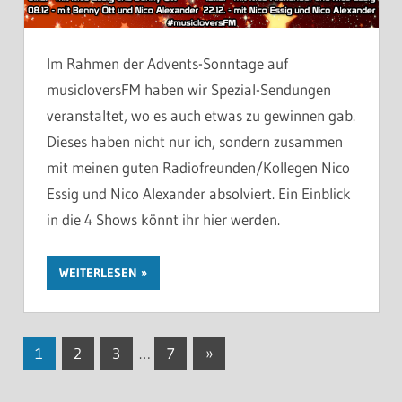
Im Rahmen der Advents-Sonntage auf
musicloversFM haben wir Spezial-Sendungen
veranstaltet, wo es auch etwas zu gewinnen gab.
Dieses haben nicht nur ich, sondern zusammen
mit meinen guten Radiofreunden/Kollegen Nico
Essig und Nico Alexander absolviert. Ein Einblick
in die 4 Shows könnt ihr hier werden.
WEITERLESEN
Seitennummerierung
Nächste
1
2
3
…
7
»
Beiträge
der