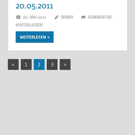
20.05.2011
20. MAI 2011
BENNY
KOMMENTAR
HINTERLASSEN
WEITERLESEN
Seitennummerierung
Vorherige
Nächste
«
1
2
3
»
Beiträge
Beiträge
der
Beiträge