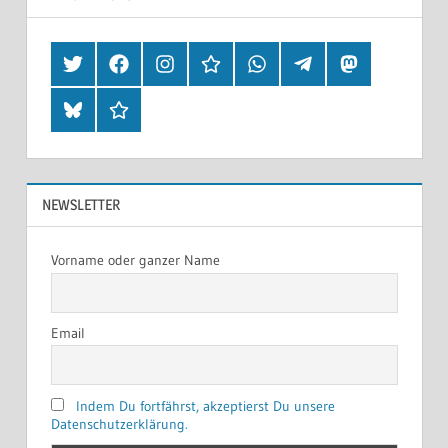
Twitter
Facebook
Instagram
Hearthis
Whatsapp
Telegram
Mastodon
Bluesky
Threads
NEWSLETTER
Vorname oder ganzer Name
Email
Indem Du fortfährst, akzeptierst Du unsere
Datenschutzerklärung.