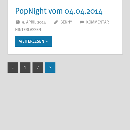
PopNight vom 04.04.2014
5. APRIL 2014
BENNY
KOMMENTAR
HINTERLASSEN
WEITERLESEN
Seitennummerierung
Vorherige
«
1
2
3
Beiträge
der
Beiträge