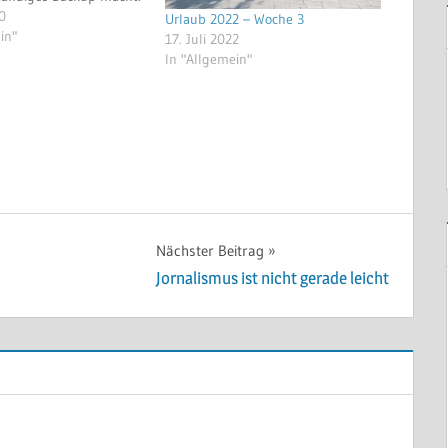
tzt will ich nochmal hier
10
Urlaub 2022 – Woche 3
mmenfassen, was denn
in"
17. Juli 2022
tzten Zeit passiert ist.
In "Allgemein"
 natürlich weiter. (Ich
Nächster Beitrag
Jornalismus ist nicht gerade leicht