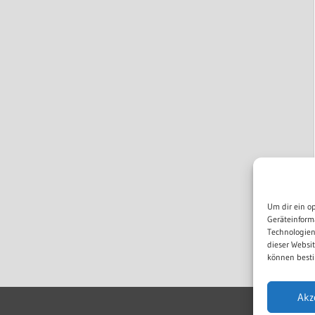
Um dir ein o
Geräteinform
Technologien
dieser Websi
können besti
Akz