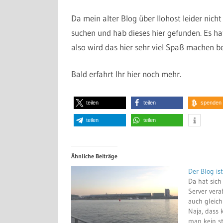
Da mein alter Blog über Ilohost leider nich
suchen und hab dieses hier gefunden. Es ha
also wird das hier sehr viel Spaß machen b
Bald erfahrt Ihr hier noch mehr.
teilen
teilen
spenden
teilen
teilen
Ähnliche Beiträge
Der Blog is
Da hat sic
Server ver
auch gleich
Naja, dass
man kein s