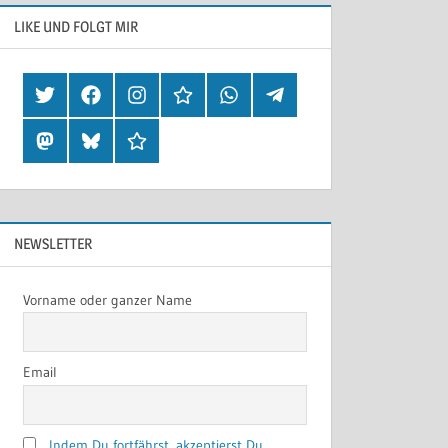
LIKE UND FOLGT MIR
Twitter
Facebook
Instagram
Hearthis
Whatsapp
Telegram
Mastodon
Bluesky
Threads
NEWSLETTER
Vorname oder ganzer Name
Email
Indem Du fortfährst, akzeptierst Du