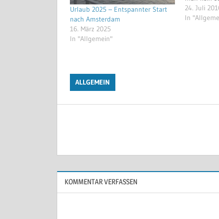
Nun gut, je
24. Juli 20
Urlaub 2025 – Entspannter Start
alles zusa
In "Allgeme
nach Amsterdam
so in der le
16. März 2025
Hier geht es
In "Allgemein"
werde…
ALLGEMEIN
Beitragsnavigation
KOMMENTAR VERFASSEN