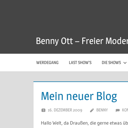
Zum
Inhalt
springen
Benny Ott – Freier Mode
WERDEGANG
LAST SHOW’S
DIE SHOWS
Mein neuer Blog
16. DEZEMBER 2009
BENNY
KO
Hallo Welt, da Draußen, die gerne etwas üb