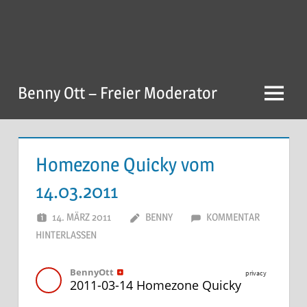
Zum
Inhalt
springen
Benny Ott – Freier Moderator
Menu
Homezone Quicky vom
14.03.2011
14. MÄRZ 2011
BENNY
KOMMENTAR
HINTERLASSEN