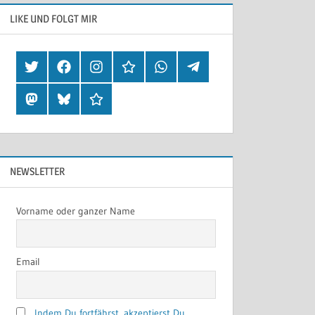
LIKE UND FOLGT MIR
Twitter
Facebook
Instagram
Hearthis
Whatsapp
Telegram
Mastodon
Bluesky
Threads
NEWSLETTER
Vorname oder ganzer Name
Email
Indem Du fortfährst, akzeptierst Du