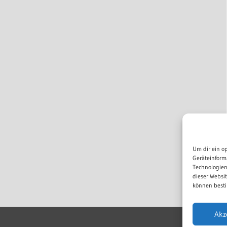
Um dir ein o
Geräteinform
Technologien
dieser Websi
können besti
Akz