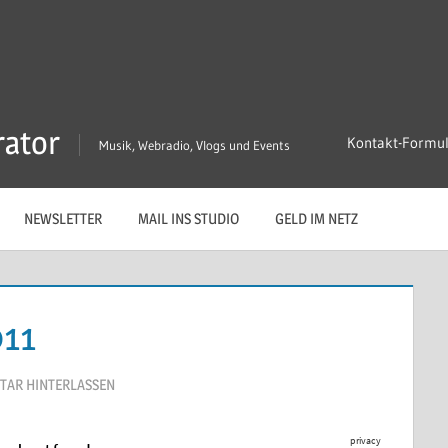
rator
Kontakt-Formu
Musik, Webradio, Vlogs und Events
NEWSLETTER
MAIL INS STUDIO
GELD IM NETZ
11
AR HINTERLASSEN