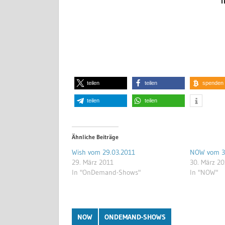
teilen
teilen
spenden
teilen
teilen
Ähnliche Beiträge
Wish vom 29.03.2011
NOW vom 3
29. März 2011
30. März 2
In "OnDemand-Shows"
In "NOW"
NOW
ONDEMAND-SHOWS