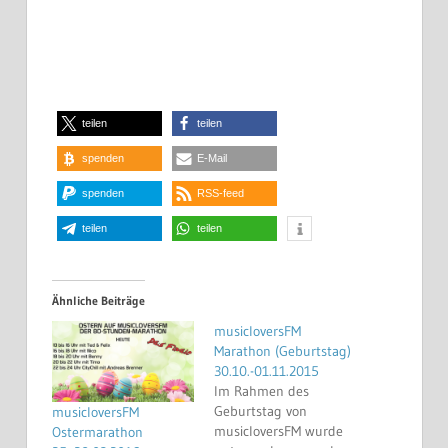
teilen
teilen
spenden
E-Mail
spenden
RSS-feed
teilen
teilen
Ähnliche Beiträge
musicloversFM
Marathon (Geburtstag)
30.10.-01.11.2015
Im Rahmen des
Geburtstag von
musicloversFM
musicloversFM wurde
Ostermarathon