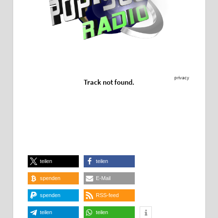
teilen
teilen
spenden
E-Mail
spenden
RSS-feed
teilen
teilen