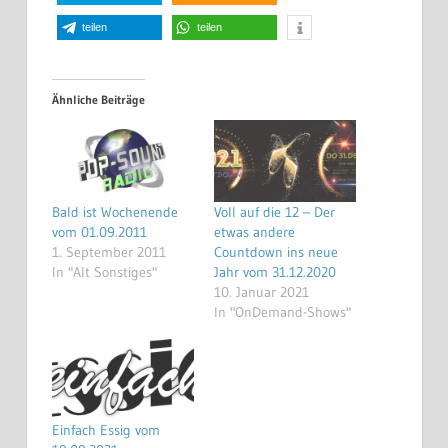
teilen
teilen
Ähnliche Beiträge
Bald ist Wochenende
Voll auf die 12 – Der
vom 01.09.2011
etwas andere
1. September 2011
Countdown ins neue
In "Alt Sonstiges"
Jahr vom 31.12.2020
10. Januar 2021
In "OnDemand-Shows"
Einfach Essig vom