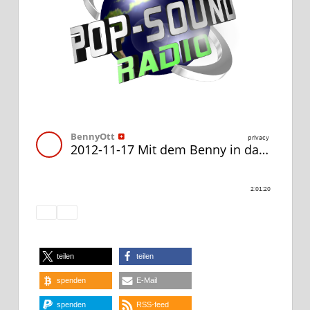
teilen
teilen
spenden
E-Mail
spenden
RSS-feed