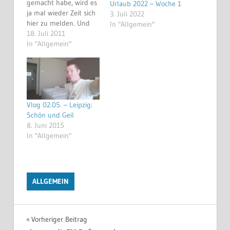
gemacht habe, wird es
Urlaub 2022 – Woche 1
ja mal wieder Zeit sich
3. Juli 2022
hier zu melden. Und
In "Allgemein"
jetzt stellt sich
18. Juli 2011
natürlich die Frage:
In "Allgemein"
Was ist neu? Das kann
man euch eigentlich
schnell beantworten.
Ich hab nun ein
Samsung Galaxy S und
Vlog 02.05. – Leipzig:
bin nun bei einem
Schön und Geil
weiteren…
8. Juni 2015
In "Allgemein"
ALLGEMEIN
Beitragsnavigation
Vorheriger Beitrag