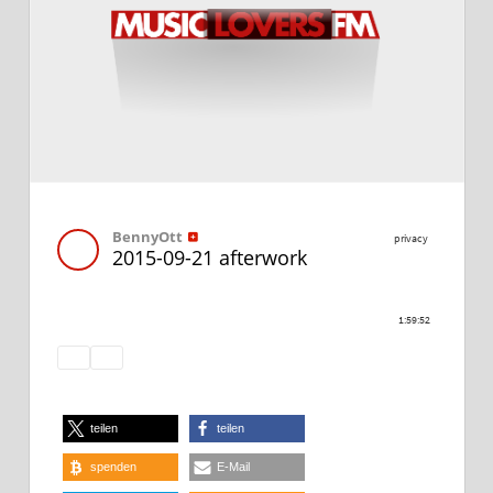
teilen
teilen
spenden
E-Mail