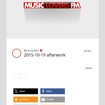
teilen
teilen
spenden
E-Mail