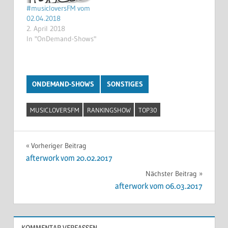
#musicloversFM vom
02.04.2018
2. April 2018
In "OnDemand-Shows"
ONDEMAND-SHOWS
SONSTIGES
MUSICLOVERSFM
RANKINGSHOW
TOP30
Beitragsnavigation
Vorheriger Beitrag
afterwork vom 20.02.2017
Nächster Beitrag
afterwork vom 06.03.2017
KOMMENTAR VERFASSEN