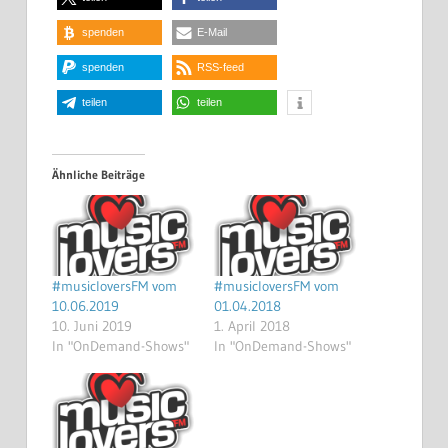
spenden
E-Mail
spenden
RSS-feed
teilen
teilen
Ähnliche Beiträge
#musicloversFM vom
#musicloversFM vom
10.06.2019
01.04.2018
10. Juni 2019
1. April 2018
In "OnDemand-Shows"
In "OnDemand-Shows"