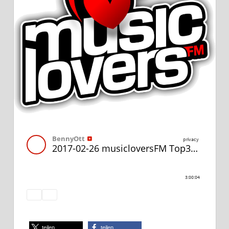
teilen
teilen