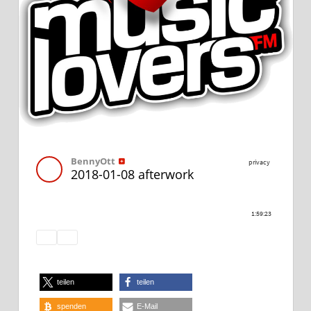
teilen
teilen
spenden
E-Mail