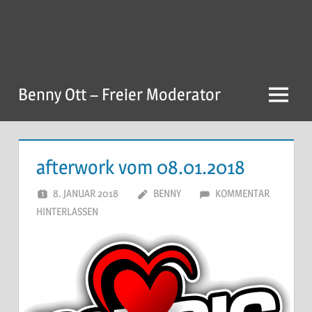
Zum
Inhalt
springen
Benny Ott – Freier Moderator
Menu
afterwork vom 08.01.2018
8. JANUAR 2018
BENNY
KOMMENTAR
HINTERLASSEN