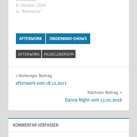
8. Oktober 2018
In "Afterwork"
AFTERWORK
ONDEMAND-SHOWS
AFTERWORK
MUSICLOVERSFM
Beitragsnavigation
Vorheriger Beitrag
afterwork vom 18.12.2017
Nächster Beitrag
Dance Night vom 13.01.2018
KOMMENTAR VERFASSEN