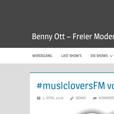
Zum
Inhalt
springen
Benny Ott – Freier Mode
WERDEGANG
LAST SHOW’S
DIE SHOWS
#musicloversFM v
2. APRIL 2018
BENNY
KOMMENT