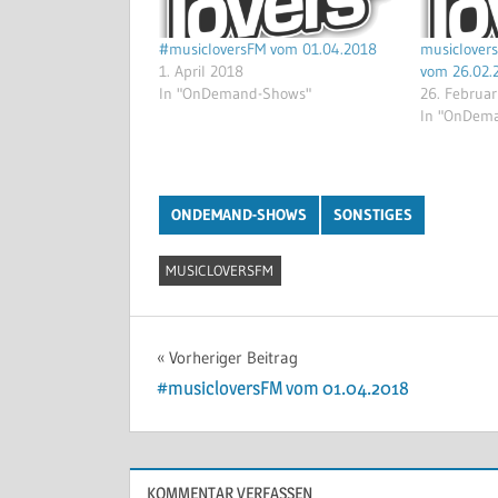
#musicloversFM vom 01.04.2018
musiclover
1. April 2018
vom 26.02.
In "OnDemand-Shows"
26. Februa
In "OnDem
ONDEMAND-SHOWS
SONSTIGES
MUSICLOVERSFM
Beitragsnavigation
Vorheriger Beitrag
#musicloversFM vom 01.04.2018
KOMMENTAR VERFASSEN