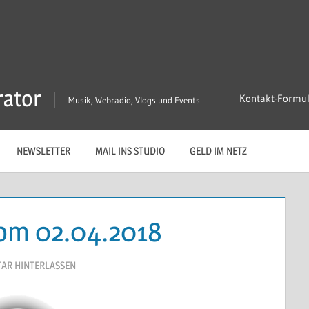
rator
Kontakt-Formu
Musik, Webradio, Vlogs und Events
NEWSLETTER
MAIL INS STUDIO
GELD IM NETZ
om 02.04.2018
AR HINTERLASSEN