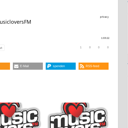
E-Mail
spenden
RSS-feed