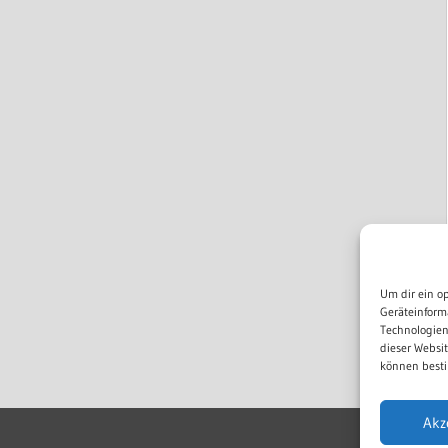
Um dir ein o
Geräteinform
Technologien
dieser Websi
können besti
Akz