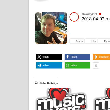
teilen
teilen
spenden
teilen
teilen
Ähnliche Beiträge