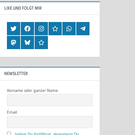
LIKE UND FOLGT MIR
Twitter
Facebook
Instagram
Hearthis
Whatsapp
Telegram
Mastodon
Bluesky
Threads
NEWSLETTER
Vorname oder ganzer Name
Email
Indem Du fortfährst, akzeptierst Du