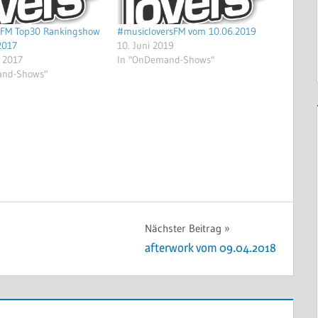
sFM Top30 Rankingshow
#musicloversFM vom 10.06.2019
2017
10. Juni 2019
r 2017
In "OnDemand-Shows"
and-Shows"
Nächster Beitrag
afterwork vom 09.04.2018