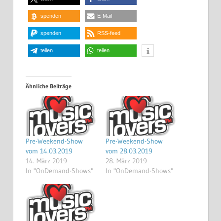
spenden
E-Mail
spenden
RSS-feed
teilen
teilen
Ähnliche Beiträge
Pre-Weekend-Show
Pre-Weekend-Show
vom 14.03.2019
vom 28.03.2019
14. März 2019
28. März 2019
In "OnDemand-Shows"
In "OnDemand-Shows"