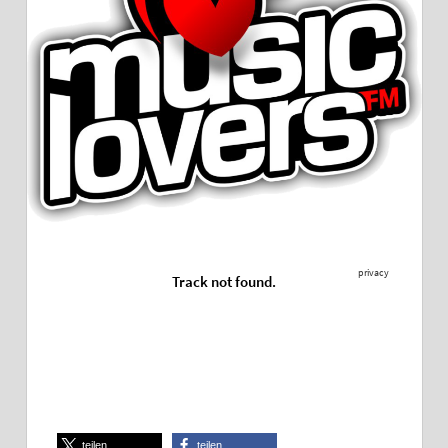
teilen
teilen