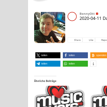
teilen
teilen
spenden
teilen
teilen
Ähnliche Beiträge