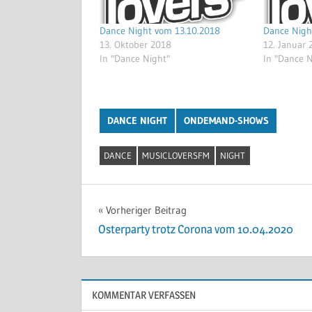
Dance Night vom 13.10.2018
Dance Nigh
13. Oktober 2018
12. Januar 
In "Dance Night"
In "Dance N
DANCE NIGHT
ONDEMAND-SHOWS
DANCE
MUSICLOVERSFM
NIGHT
Beitragsnavigation
Vorheriger Beitrag
Osterparty trotz Corona vom 10.04.2020
KOMMENTAR VERFASSEN