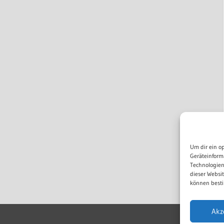
Um dir ein o
Geräteinform
Technologien
dieser Websi
können besti
Akz