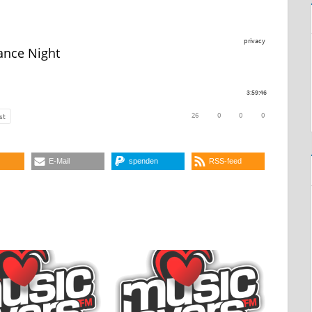
E-Mail
spenden
RSS-feed