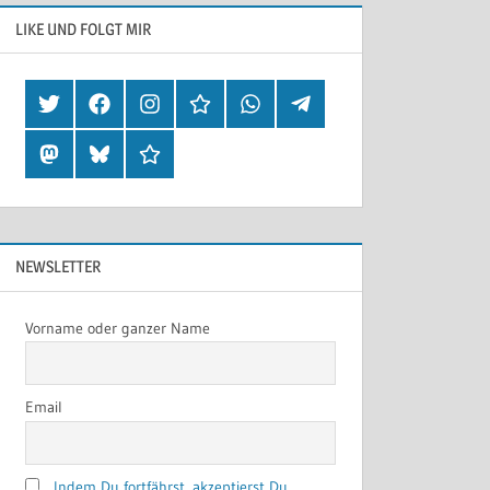
LIKE UND FOLGT MIR
Twitter
Facebook
Instagram
Hearthis
Whatsapp
Telegram
Mastodon
Bluesky
Threads
NEWSLETTER
Vorname oder ganzer Name
Email
Indem Du fortfährst, akzeptierst Du