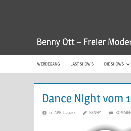
Zum
Inhalt
springen
Benny Ott – Freier Mode
WERDEGANG
LAST SHOW’S
DIE SHOWS
Dance Night vom 1
11. APRIL 2020
BENNY
KOMMEN