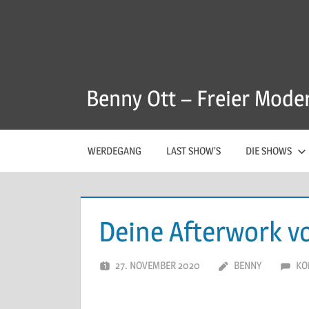
Zum
Inhalt
springen
Benny Ott – Freier Mode
WERDEGANG
LAST SHOW’S
DIE SHOWS
Deine Afterwork v
27. NOVEMBER 2020
BENNY
KO