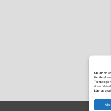
Um dir ein o
Geräteinform
Technologien
dieser Websi
können besti
Akz