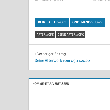
In "Deine afterwork"
In "Deine a
DEINE AFTERWORK
ONDEMAND-SHOWS
AFTERWORK
DEINE AFTERWORK
Beitragsnavigation
Vorheriger Beitrag
Deine Afterwork vom 09.11.2020
KOMMENTAR VERFASSEN