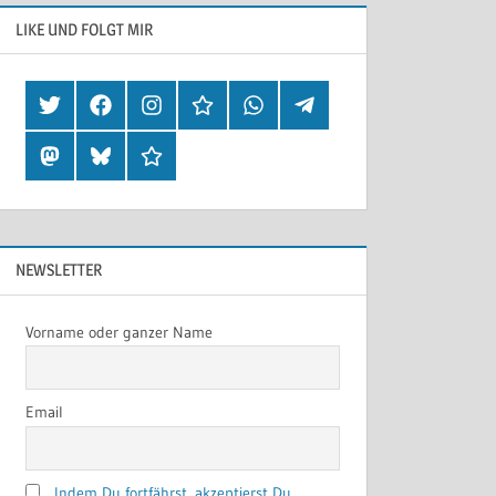
LIKE UND FOLGT MIR
Twitter
Facebook
Instagram
Hearthis
Whatsapp
Telegram
Mastodon
Bluesky
Threads
NEWSLETTER
Vorname oder ganzer Name
Email
Indem Du fortfährst, akzeptierst Du