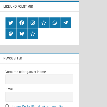
LIKE UND FOLGT MIR
Twitter
Facebook
Instagram
Hearthis
Whatsapp
Telegram
Mastodon
Bluesky
Threads
NEWSLETTER
Vorname oder ganzer Name
Email
Indem Du fortfährst, akzeptierst Du