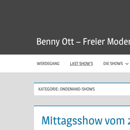
Zum
Inhalt
springen
Benny Ott – Freier Mode
WERDEGANG
LAST SHOW’S
DIE SHOWS
KATEGORIE:
ONDEMAND-SHOWS
Mittagsshow vom 