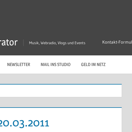
rator
Kontakt-Formu
Musik, Webradio, Vlogs und Events
NEWSLETTER
MAIL INS STUDIO
GELD IM NETZ
20.03.2011