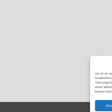
Um dir ein o
Geräteinform
Technologien
dieser Websi
können besti
Akz