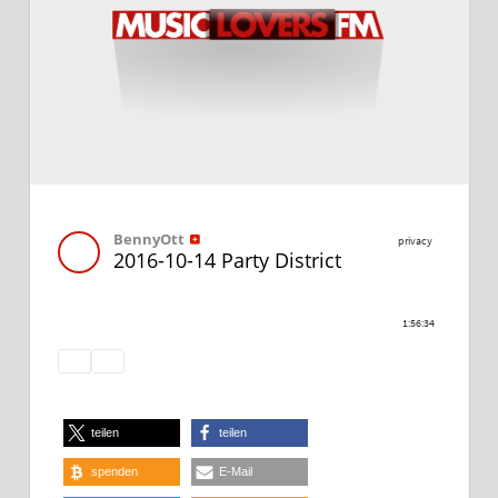
teilen
teilen
spenden
E-Mail