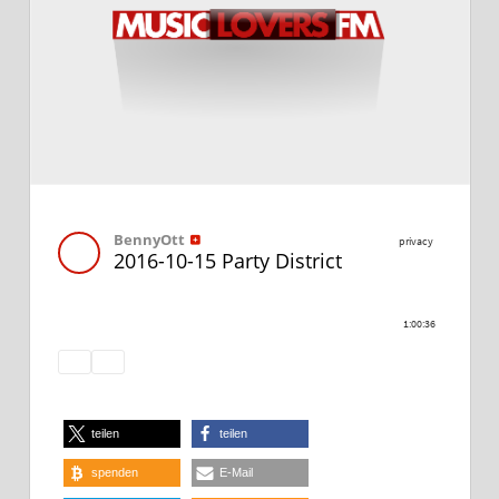
teilen
teilen
spenden
E-Mail