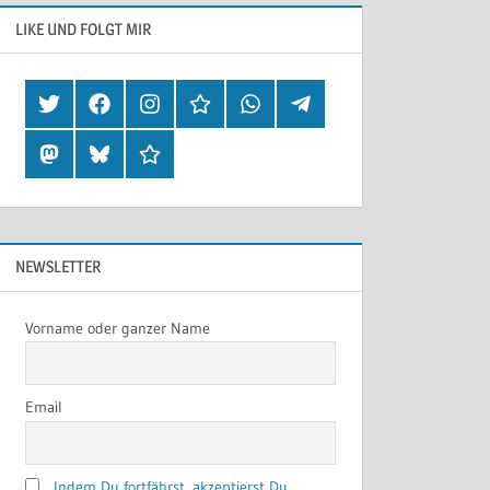
LIKE UND FOLGT MIR
Twitter
Facebook
Instagram
Hearthis
Whatsapp
Telegram
Mastodon
Bluesky
Threads
NEWSLETTER
Vorname oder ganzer Name
Email
Indem Du fortfährst, akzeptierst Du