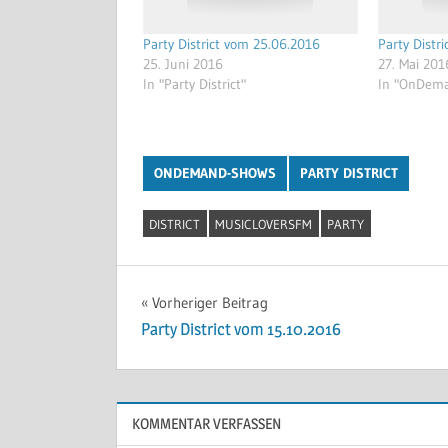
Party District vom 25.06.2016
Party Distr
25. Juni 2016
27. Mai 201
In "Party District"
In "OnDem
ONDEMAND-SHOWS
PARTY DISTRICT
DISTRICT
MUSICLOVERSFM
PARTY
Beitragsnavigation
Vorheriger Beitrag
Party District vom 15.10.2016
KOMMENTAR VERFASSEN