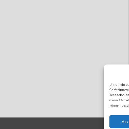
Um dir ein o
Geräteinform
Technologien
dieser Websi
können besti
Akz