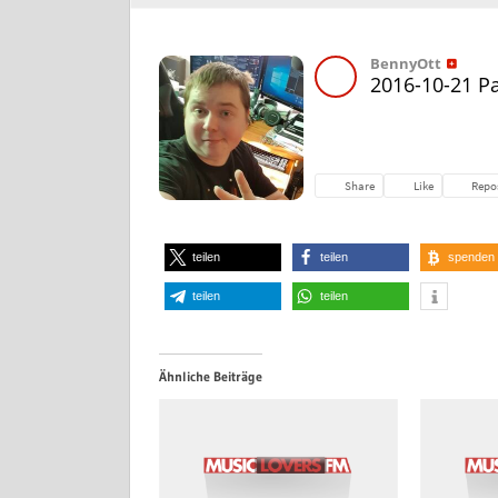
teilen
teilen
spenden
teilen
teilen
Ähnliche Beiträge