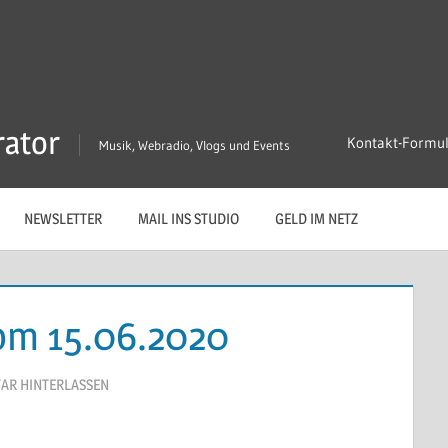
rator
Kontakt-Formu
Musik, Webradio, Vlogs und Events
NEWSLETTER
MAIL INS STUDIO
GELD IM NETZ
om 15.06.2020
AR HINTERLASSEN