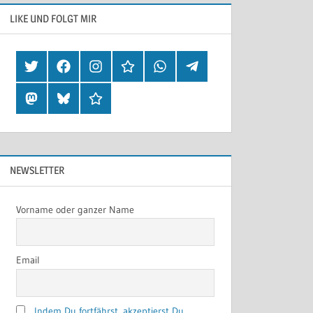
LIKE UND FOLGT MIR
Twitter
Facebook
Instagram
Hearthis
Whatsapp
Telegram
Mastodon
Bluesky
Threads
NEWSLETTER
Vorname oder ganzer Name
Email
Indem Du fortfährst, akzeptierst Du