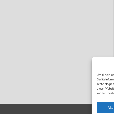
Um dir ein o
Geräteinform
Technologien
dieser Websi
können besti
Akz