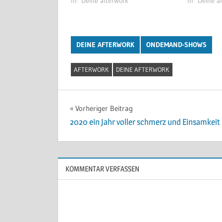
In "Deine afterwork"
In "Deine a
DEINE AFTERWORK
ONDEMAND-SHOWS
AFTERWORK
DEINE AFTERWORK
Beitragsnavigation
Vorheriger Beitrag
2020 ein Jahr voller schmerz und Einsamkeit
KOMMENTAR VERFASSEN