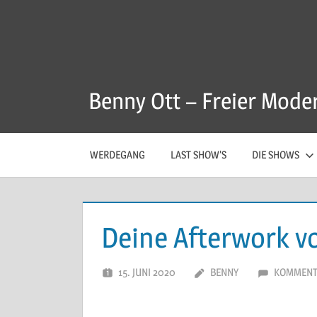
Zum
Inhalt
springen
Benny Ott – Freier Mode
WERDEGANG
LAST SHOW’S
DIE SHOWS
Deine Afterwork v
15. JUNI 2020
BENNY
KOMMENT