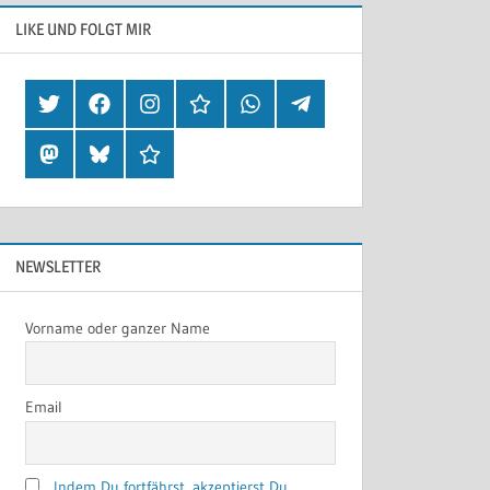
LIKE UND FOLGT MIR
Twitter
Facebook
Instagram
Hearthis
Whatsapp
Telegram
Mastodon
Bluesky
Threads
NEWSLETTER
Vorname oder ganzer Name
Email
Indem Du fortfährst, akzeptierst Du