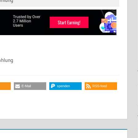
ahlung
E-Mail
spenden
RSS-feed