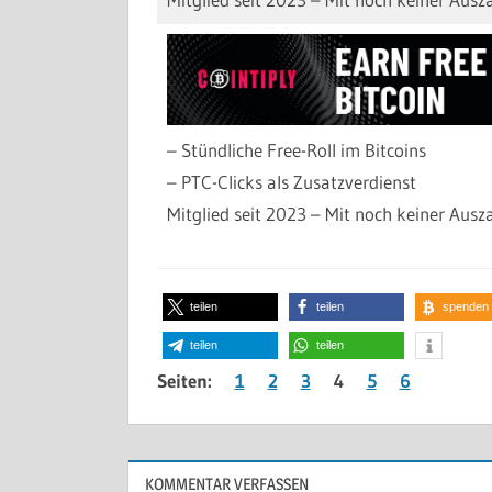
– Stündliche Free-Roll im Bitcoins
– PTC-Clicks als Zusatzverdienst
Mitglied seit 2023 – Mit noch keiner Ausz
teilen
teilen
spenden
teilen
teilen
Seiten:
1
2
3
4
5
6
KOMMENTAR VERFASSEN