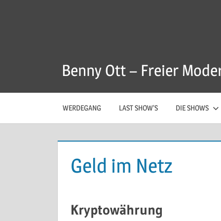
Zum
Inhalt
springen
Benny Ott – Freier Mode
WERDEGANG
LAST SHOW’S
DIE SHOWS
Geld im Netz
Kryptowährung