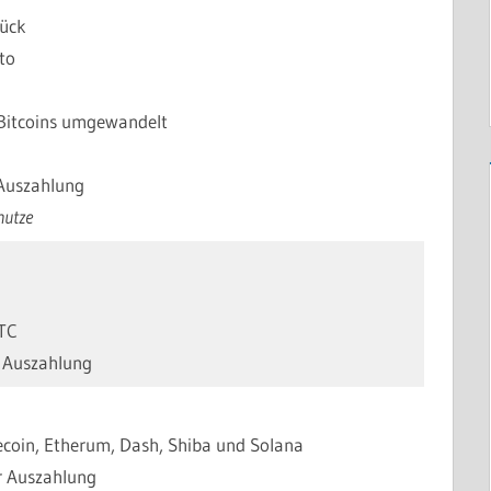
rück
to
 Bitcoins umgewandelt
 Auszahlung
nutze
BTC
r Auszahlung
gecoin, Etherum, Dash, Shiba und Solana
er Auszahlung