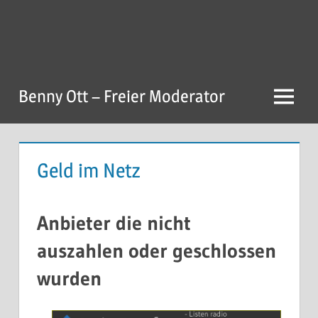
Zum
Inhalt
springen
Benny Ott – Freier Moderator
Menu
Geld im Netz
Anbieter die nicht
auszahlen oder geschlossen
wurden